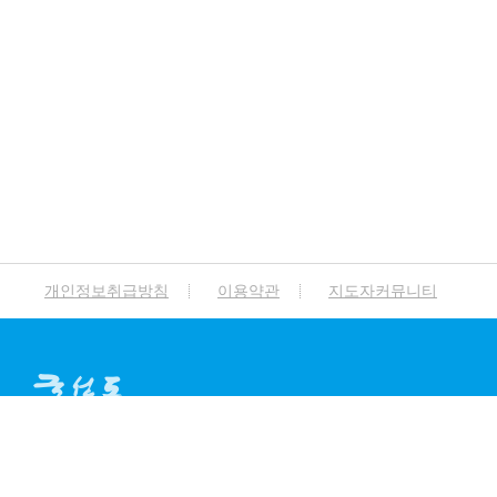
개인정보취급방침
이용약관
지도자커뮤니티
A
ddress.
서울특별시 종로구 돈화문로 94