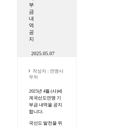
부
금
내
역
공
지
2025.05.07
작성자 :
연맹사
무처
2025년 4
월 (사)세
계국선도연맹 기
부금 내역을 공지
합니다.
국선도 발전을 위