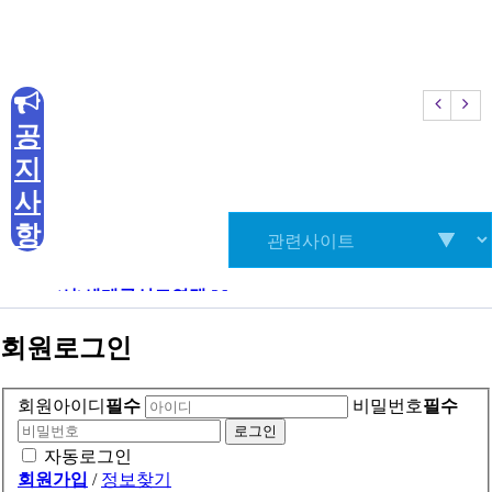
T
el.
02-765-0114 / 041-854-6788
E
mail.
kouksunmanage@naver.com
공
Copyright (C) 2020 KOUKSUNDO. All Rights Reserved
지
사
항
(사)세계국선도연맹 26…
(사)세
회원로그인
회원아이디
필수
비밀번호
필수
자동로그인
회원가입
/
정보찾기