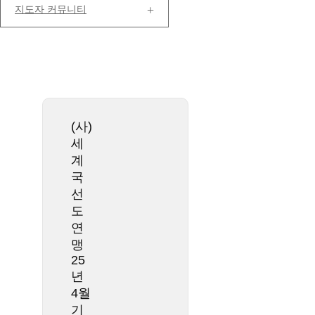
지도자 커뮤니티
(사)
세
계
국
선
도
연
맹
25
년
4월
기